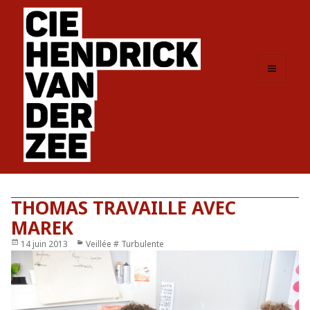
MENU
ET
WIDGETS
THOMAS TRAVAILLE AVEC
MAREK
Publié
14 juin 2013
Catégories
Veillée # Turbulente
le