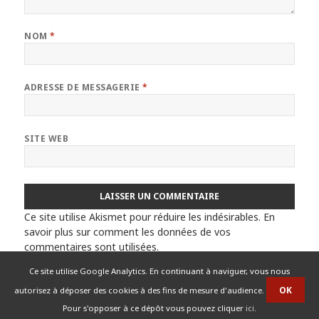
NOM
*
ADRESSE DE MESSAGERIE
*
SITE WEB
Ce site utilise Akismet pour réduire les indésirables.
En
savoir plus sur comment les données de vos
commentaires sont utilisées
.
Ce site utilise Google Analytics. En continuant à naviguer, vous nous
autorisez à déposer des cookies à des fins de mesure d'audience.
Pour s'opposer à ce dépôt vous pouvez cliquer
ici
.