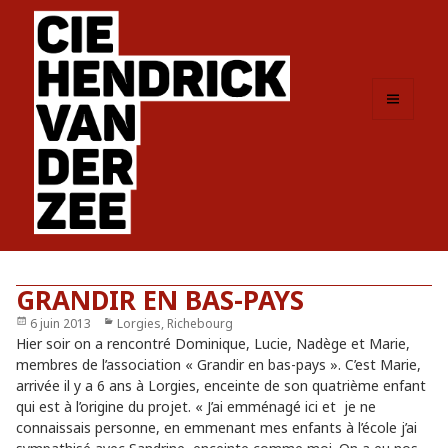
MENU
ET
WIDGETS
GRANDIR EN BAS-PAYS
Publié
6 juin 2013
Catégories
Lorgies, Richebourg
le
Hier soir on a rencontré Dominique, Lucie, Nadège et Marie,
membres de l’association « Grandir en bas-pays ». C’est Marie,
arrivée il y a 6 ans à Lorgies, enceinte de son quatrième enfant
qui est à l’origine du projet. « J’ai emménagé ici et je ne
connaissais personne, en emmenant mes enfants à l’école j’ai