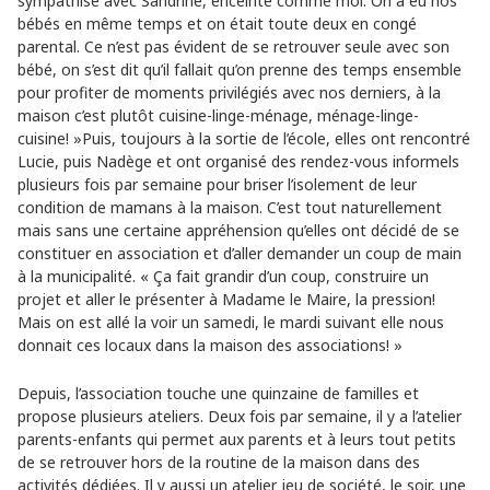
sympathisé avec Sandrine, enceinte comme moi. On a eu nos
bébés en même temps et on était toute deux en congé
parental. Ce n’est pas évident de se retrouver seule avec son
bébé, on s’est dit qu’il fallait qu’on prenne des temps ensemble
pour profiter de moments privilégiés avec nos derniers, à la
maison c’est plutôt cuisine-linge-ménage, ménage-linge-
cuisine! »Puis, toujours à la sortie de l’école, elles ont rencontré
Lucie, puis Nadège et ont organisé des rendez-vous informels
plusieurs fois par semaine pour briser l’isolement de leur
condition de mamans à la maison. C’est tout naturellement
mais sans une certaine appréhension qu’elles ont décidé de se
constituer en association et d’aller demander un coup de main
à la municipalité. « Ça fait grandir d’un coup, construire un
projet et aller le présenter à Madame le Maire, la pression!
Mais on est allé la voir un samedi, le mardi suivant elle nous
donnait ces locaux dans la maison des associations! »
Depuis, l’association touche une quinzaine de familles et
propose plusieurs ateliers. Deux fois par semaine, il y a l’atelier
parents-enfants qui permet aux parents et à leurs tout petits
de se retrouver hors de la routine de la maison dans des
activités dédiées. Il y aussi un atelier jeu de société, le soir, une