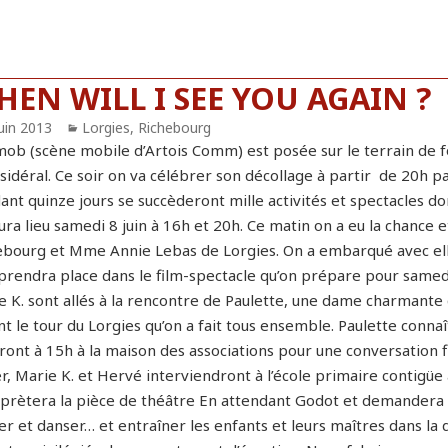
EN WILL I SEE YOU AGAIN ?
blié
juin 2013
Catégories
Lorgies, Richebourg
mob (scène mobile d’Artois Comm) est posée sur le terrain de f
sidéral. Ce soir on va célébrer son décollage à partir de 20h pa
nt quinze jours se succèderont mille activités et spectacles don
aura lieu samedi 8 juin à 16h et 20h. Ce matin on a eu la chance
ebourg et Mme Annie Lebas de Lorgies. On a embarqué avec elles
 prendra place dans le film-spectacle qu’on prépare pour samedi
e K. sont allés à la rencontre de Paulette, une dame charmant
t le tour du Lorgies qu’on a fait tous ensemble. Paulette connaît
ront à 15h à la maison des associations pour une conversation f
r, Marie K. et Hervé interviendront à l’école primaire contigüe 
rprètera la pièce de théâtre En attendant Godot et demandera l
er et danser… et entraîner les enfants et leurs maîtres dans la