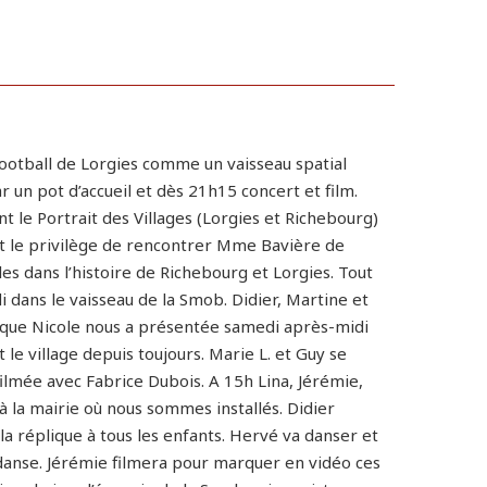
ootball de Lorgies comme un vaisseau spatial
r un pot d’accueil et dès 21h15 concert et film.
t le Portrait des Villages (Lorgies et Richebourg)
 et le privilège de rencontrer Mme Bavière de
 dans l’histoire de Richebourg et Lorgies. Tout
 dans le vaisseau de la Smob. Didier, Martine et
e que Nicole nous a présentée samedi après-midi
 le village depuis toujours. Marie L. et Guy se
ilmée avec Fabrice Dubois. A 15h Lina, Jérémie,
à la mairie où nous sommes installés. Didier
a réplique à tous les enfants. Hervé va danser et
 danse. Jérémie filmera pour marquer en vidéo ces