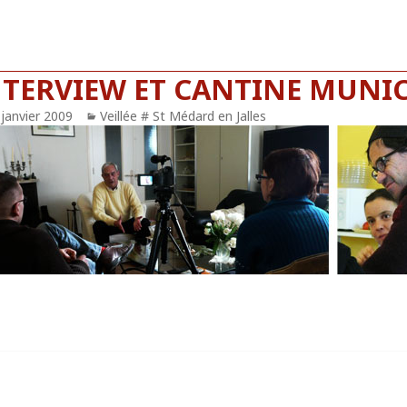
NTERVIEW ET CANTINE MUNIC
blié
 janvier 2009
Catégories
Veillée # St Médard en Jalles