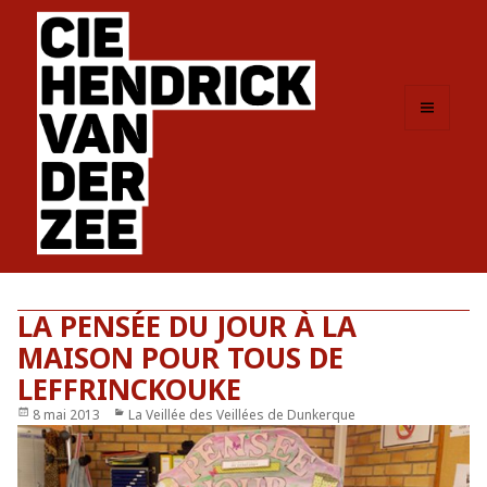
MENU
ET
WIDGETS
LA PENSÉE DU JOUR À LA
MAISON POUR TOUS DE
LEFFRINCKOUKE
Publié
8 mai 2013
Catégories
La Veillée des Veillées de Dunkerque
le