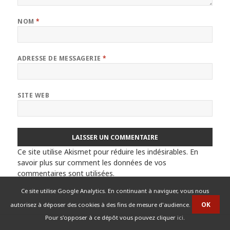
NOM
*
ADRESSE DE MESSAGERIE
*
SITE WEB
Ce site utilise Akismet pour réduire les indésirables.
En
savoir plus sur comment les données de vos
commentaires sont utilisées
.
Ce site utilise Google Analytics. En continuant à naviguer, vous nous
autorisez à déposer des cookies à des fins de mesure d'audience.
Pour s'opposer à ce dépôt vous pouvez cliquer
ici
.