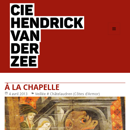
MENU
ET
WIDGETS
À LA CHAPELLE
Publié
4 avril 2013
Catégories
Veillée # Châtelaudren (Côtes d'Armor)
le