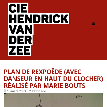
MENU
ET
WIDGETS
PLAN DE REXPOËDE (AVEC
DANSEUR EN HAUT DU CLOCHER)
RÉALISÉ PAR MARIE BOUTS
Publié
18 mars 2013
Catégories
Rexpoëde
le