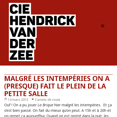
MENU
ET
WIDGETS
MALGRÉ LES INTEMPÉRIES ON A
(PRESQUE) FAIT LE PLEIN DE LA
PETITE SALLE
Publié
14 mars 2013
Catégories
Carnets de route
le
Ouf ! On a pu jouer
La Brique
hier malgré les intempéries. Et ça
s’est bien passé. On fait du mieux qu’on peut. A 15h et à 20h et
on remet ça aujourd’hui. Quand on est rentré dans la nuit, les