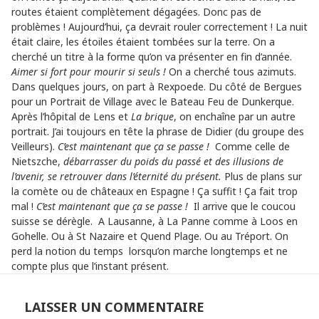
routes étaient complètement dégagées. Donc pas de
problèmes ! Aujourd’hui, ça devrait rouler correctement ! La nuit
était claire, les étoiles étaient tombées sur la terre. On a
cherché un titre à la forme qu’on va présenter en fin d’année.
Aimer si fort pour mourir si seuls !
On a cherché tous azimuts.
Dans quelques jours, on part à Rexpoede. Du côté de Bergues
pour un Portrait de Village avec le Bateau Feu de Dunkerque.
Après l’hôpital de Lens et
La brique
, on enchaîne par un autre
portrait. J’ai toujours en tête la phrase de Didier (du groupe des
Veilleurs).
C’est maintenant que ça se passe !
Comme celle de
Nietszche,
débarrasser du poids du passé et des illusions de
l’avenir, se retrouver dans l’éternité du présent.
Plus de plans sur
la comète ou de châteaux en Espagne ! Ça suffit ! Ça fait trop
mal !
C’est maintenant que ça se passe !
Il arrive que le coucou
suisse se dérègle. A Lausanne, à La Panne comme à Loos en
Gohelle. Ou à St Nazaire et Quend Plage. Ou au Tréport. On
perd la notion du temps lorsqu’on marche longtemps et ne
compte plus que l’instant présent.
LAISSER UN COMMENTAIRE