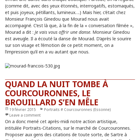
(comme dit, avec des yeux étonnés, interrogatifs, estomaqués,
et puis joyeux, pétillants, lumineux….) Mais hier, c’était chez
Monsieur François Ginedou que Mourad nous avait
accompagné. C’est là que, à la fin de la « conversation filmée »,
Mourad a dit :
Je vais vous offrir une danse
. Monsieur Ginedou
est aveugle. Il a écouté la danse de Mourad. D’après le sourire
sur son visage et l’émotion de ce petit moment, on a
l’impression qu’il en a vu autant que nous.
QUAND LA NUIT TOMBE À
COURCOURONNES, LE
BROUILLARD S’EN MÊLE
Publié
19 février 2015
Catégories
Portraits # Courcouronnes (Essonne)
le
Leave a comment
On a donc mené cet après-midi notre action artistique,
intitulée Portraits-Citations, sur le marché de Courcouronnes.
Proposer aux gens des citations de toute sorte, de Sartre à