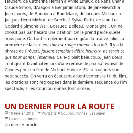
Flaubert, de Catherine Heman à Annie Ernaux, de René Char à
Claude Simon, d’Aragon à Benjamin Stora, de Jankélévitch à
Jean Jaurès, de Bourdieu à Baudelaire, de Jacques Michaux à
Jacques Henri Michot, de Brecht à Sylvia Plath, de Jean Luc
Godard à Simone Weil, Bossuet, Boileau, Montaigne… On ne
choisit pas par hasard une citation. On la prend parce qu’elle
nous parle. Ou tout simplement parce qu’on la trouve jolie. La
première de la liste est
l’air est rouge comme s’il criait.
Il y a la
phrase de Prévert,
faisons semblant d’être heureux, ne serait ce
que pour donner l’exemple.
Celle-ci plaît beaucoup
.
Jean Louis
Trintignant l’avait citée lors d’une remise de prix au festival de
Cannes pour un film de Michael Haneke. Elle a toujours son
petit succès. On verra en écoutant attentivement la fin du film,
les citations sont regroupées dans la dernière séquence du film
spectacle, si les Courcouronnais l’ont aimée.
UN DERNIER POUR LA ROUTE
Publié
19 février 2015
Catégories
Portraits # Courcouronnes (Essonne)
le
Leave a comment
Un dernier article