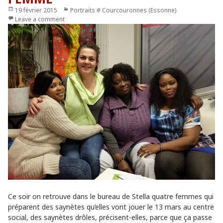
Publié
19 février 2015
Catégories
Portraits # Courcouronnes (Essonne)
le
Leave a comment
Ce soir on retrouve dans le bureau de Stella quatre femmes qui
préparent des saynètes qu’elles vont jouer le 13 mars au centre
social, des saynètes drôles, précisent-elles, parce que ça passe