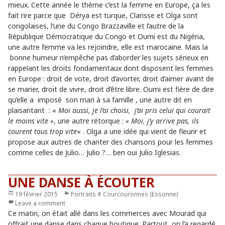
mieux. Cette année le thème c’est la femme en Europe, ça les
fait rire parce que Dérya est turque, Clarisse et Olga sont
congolaises, l’une du Congo Brazzaville et l’autre de la
République Démocratique du Congo et Oumi est du Nigéria,
une autre femme va les rejoindre, elle est marocaine. Mais la
bonne humeur n’empêche pas d’aborder les sujets sérieux en
rappelant les droits fondamentaux dont disposent les femmes
en Europe : droit de vote, droit d’avorter, droit d’aimer avant de
se marier, droit de vivre, droit d’être libre. Oumi est fière de dire
qu’elle a imposé son mari à sa famille , une autre dit en
plaisantant : «
Moi aussi, je l’ai choisi, j’ai pris celui qui courait
le moins vite »
, une autre rétorque :
« Moi, j’y arrive pas, ils
courent tous trop vite
« . Olga a une idée qui vient de fleurir et
propose aux autres de chanter des chansons pour les femmes
comme celles de Julio… Julio ?… ben oui Julio Iglesias.
UNE DANSE À ÉCOUTER
Publié
19 février 2015
Catégories
Portraits # Courcouronnes (Essonne)
le
Leave a comment
Ce matin, on était allé dans les commerces avec Mourad qui
offrait une danse dans chaque boutique. Partout, on l’a regardé