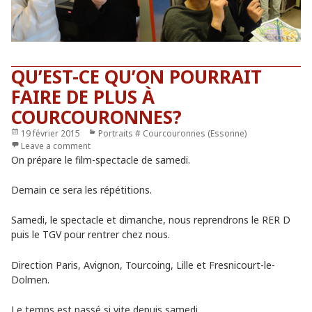
QU’EST-CE QU’ON POURRAIT
FAIRE DE PLUS À
COURCOURONNES?
Publié
19 février 2015
Catégories
Portraits # Courcouronnes (Essonne)
le
Leave a comment
On prépare le film-spectacle de samedi.
Demain ce sera les répétitions.
Samedi, le spectacle et dimanche, nous reprendrons le RER D
puis le TGV pour rentrer chez nous.
Direction Paris, Avignon, Tourcoing, Lille et Fresnicourt-le-
Dolmen.
Le temps est passé si vite depuis samedi.