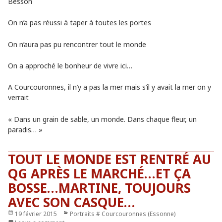
Besson
On n’a pas réussi à taper à toutes les portes
On n’aura pas pu rencontrer tout le monde
On a approché le bonheur de vivre ici…
A Courcouronnes, il n’y a pas la mer mais s’il y avait la mer on y
verrait
« Dans un grain de sable, un monde. Dans chaque fleur, un
paradis… »
TOUT LE MONDE EST RENTRÉ AU
QG APRÈS LE MARCHÉ…ET ÇA
BOSSE…MARTINE, TOUJOURS
AVEC SON CASQUE…
Publié
19 février 2015
Catégories
Portraits # Courcouronnes (Essonne)