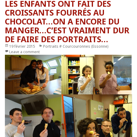
LES ENFANTS ONT FAIT DES
CROISSANTS FOURRÉS AU
CHOCOLAT…ON A ENCORE DU
MANGER…C’EST VRAIMENT DUR
DE FAIRE DES PORTRAITS…
Publié
19 février 2015
Catégories
Portraits # Courcouronnes (Essonne)
le
Leave a comment