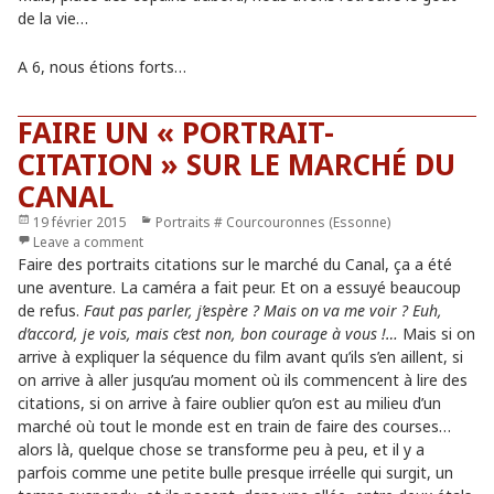
de la vie…
A 6, nous étions forts…
FAIRE UN « PORTRAIT-
CITATION » SUR LE MARCHÉ DU
CANAL
Publié
19 février 2015
Catégories
Portraits # Courcouronnes (Essonne)
le
Leave a comment
Faire des portraits citations sur le marché du Canal, ça a été
une aventure. La caméra a fait peur. Et on a essuyé beaucoup
de refus.
Faut pas parler, j’espère ? Mais on va me voir ? Euh,
d’accord, je vois, mais c’est non, bon courage à vous !…
Mais si on
arrive à expliquer la séquence du film avant qu’ils s’en aillent, si
on arrive à aller jusqu’au moment où ils commencent à lire des
citations, si on arrive à faire oublier qu’on est au milieu d’un
marché où tout le monde est en train de faire des courses…
alors là, quelque chose se transforme peu à peu, et il y a
parfois comme une petite bulle presque irréelle qui surgit, un