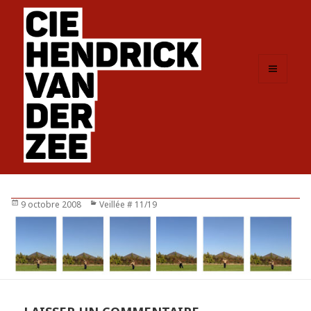
MENU
ET
WIDGETS
Publié
9 octobre 2008
Catégories
Veillée # 11/19
le