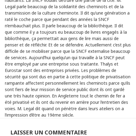
habitants. La SNCF voulait détruire une partie de la cité. M.
Legal parle beaucoup de la solidarité des cheminots et de la
transmission de la culture cheminote. Il dit qu’une génération a
raté le coche parce que pendant des années la SNCF
n’embauchait plus. Il parle beaucoup de la bibliothèque. Il dit
que comme il y a toujours eu beaucoup de livres engagés à la
bibliothèque, ça permettait aux gens de lire mais aussi de
penser et de réfléchir. Et de se défendre. Actuellement c’est plus
difficile de se mobiliser parce que la SNCF externalise beaucoup
de services. Aujourd’hui quelqu’un qui travaille à la SNCF peut
être employé par une entreprise sous traitante. Thalys et
Eurostar sont des entreprises privées. Les problèmes de
sécurité qui sont dus en partie à cette politique de privatisation
rampante affectent personnellement les cheminots parce qu’ils
sont fiers de leur mission de service public dont ils ont gardé
une très haute opinion. En Angleterre tout le chemin de fer a
été privatisé et ils ont du revenir en arrière pour l’entretien des
voies. M. Legal dit quand on pénètre dans leurs ateliers on a
l’impression d’être au 19ème siècle.
LAISSER UN COMMENTAIRE