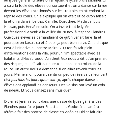
au lycée général. Ensuite on a rejoint le lycée professionnel. On
a suivi la foule des élèves qui sortaient et on a dansé sur la rue
devant les élèves stationnés sur les trottoirs en attendant la
reprise des cours. On a expliqué qui on était et ce qu’on faisait
là et on a dansé. Le trio, Camille, Dorothée, Mathilde, puis
Hassan, puis Hervé en solo. On a invité tout le lycée
professionnel à venir à la veillée du 20 nov. à l’espace Flandres.
Quelques élèves se demandaient ce qu’on venait faire là et
pourquoi on faisait ça et à quoi ça peut bien servir. On a dit que
c’est à l’initiative du centre Malraux. Qu’on faisait plein
d’interventions dans la ville, pour un film spectacle avec les
habitants d’Hazebrouck. L’un d’entr’eux nous a dit qu’on prenait
des risques, que c’était dangereux de danser au milieu de la
route. Un autre nous a demandé si on allait revenir tous les
jours. Même si on pouvait sentir un peu de réserve de leur part,
c’est pas tous les jours qu’on voit ça
, après chaque danse les
élèves ont applaudi les danseurs. Des voisins ont levé un coin
de rideau. Et vous dansez sans musique?
Didier et Jérémie sont dans une classe du lycée général des
Flandres pour faire jouer En attendant Godot à la caméra.
Jérémie fait des photos de classe en vidéo et Didier fait dire