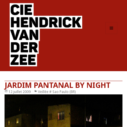
MENU
ET
WIDGETS
JARDIM PANTANAL BY NIGHT
Publié
12 juillet 2009
Catégories
Veillée # Sao Paulo (BR)
le