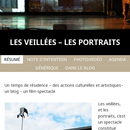
LES VEILLÉES – LES PORTRAITS
RÉSUMÉ
NOTE D'INTENTION
PHOTO/VIDÉO
AGENDA
GÉNÉRIQUE
DANS LE BLOG
Un temps de résidence – des actions culturelles et artistiques–
un blog – un film-spectacle
Les veillées,
et les
portraits, c’est
un spectacle
constitué