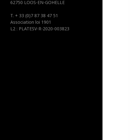
62750 LOOS-EN-GOHELLE
:
T. + 33 (0)7 87 38 47 51
Association loi 1901
L2 : PLATESV-R-2020-003823