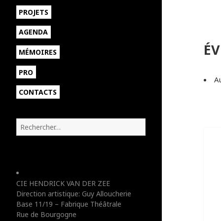
sous-
ouvrir
PROJETS
menu
le
sous-
AGENDA
menu
ÉV
MÉMOIRES
PRO
A
CONTACTS
R
e
c
h
e
r
CIE HENDRICK VAN DER ZEE
c
Direction artistique: Guy Alloucherie
h
Base 11/19 – Fabrique Théâtrale
e
Rue de Bourgogne
r