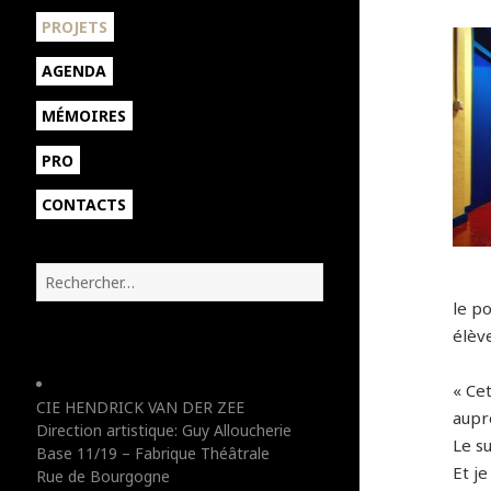
sous-
ouvrir
PROJETS
menu
le
sous-
AGENDA
menu
MÉMOIRES
PRO
CONTACTS
R
e
le po
c
élève
h
e
r
« Ce
CIE HENDRICK VAN DER ZEE
c
auprè
Direction artistique: Guy Alloucherie
h
Le su
Base 11/19 – Fabrique Théâtrale
e
Et je
Rue de Bourgogne
r