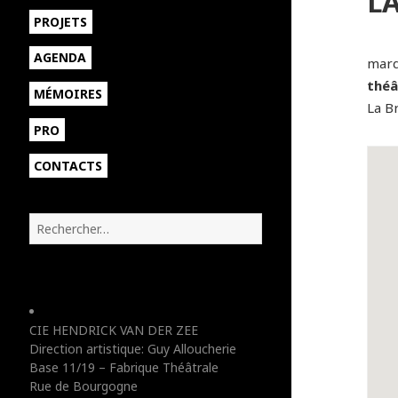
L
sous-
ouvrir
PROJETS
menu
le
sous-
AGENDA
mard
menu
théâ
MÉMOIRES
La B
PRO
CONTACTS
R
e
c
h
e
r
CIE HENDRICK VAN DER ZEE
c
Direction artistique: Guy Alloucherie
h
Base 11/19 – Fabrique Théâtrale
e
Rue de Bourgogne
r