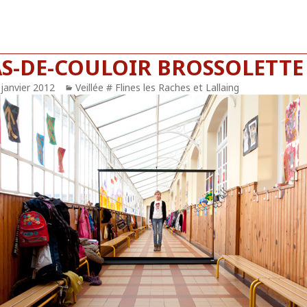
AS-DE-COULOIR BROSSOLETTE
blié
 janvier 2012
Catégories
Veillée # Flines les Raches et Lallaing