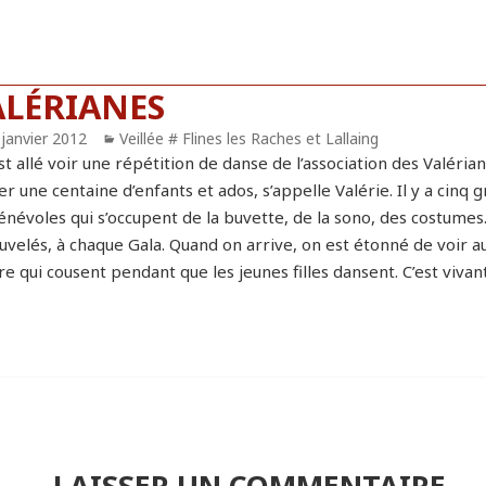
ALÉRIANES
blié
 janvier 2012
Catégories
Veillée # Flines les Raches et Lallaing
t allé voir une répétition de danse de l’association des Valériane
er une centaine d’enfants et ados, s’appelle Valérie. Il y a cin
énévoles qui s’occupent de la buvette, de la sono, des costumes
uvelés, à chaque Gala. Quand on arrive, on est étonné de voir a
re qui cousent pendant que les jeunes filles dansent. C’est vivan
LAISSER UN COMMENTAIRE