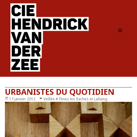
MENU
ET
WIDGETS
URBANISTES DU QUOTIDIEN
Publié
17 janvier 2012
Catégories
Veillée # Flines les Raches et Lallaing
le