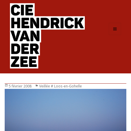
MENU
ET
WIDGETS
Publié
5 février 2008
Catégories
Veillée # Loos-en-Gohelle
le