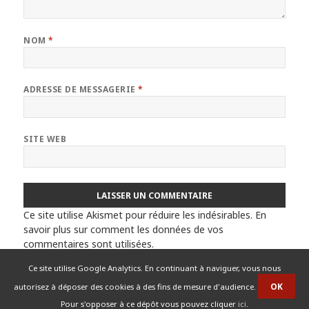
NOM
*
ADRESSE DE MESSAGERIE
*
SITE WEB
Ce site utilise Akismet pour réduire les indésirables.
En
savoir plus sur comment les données de vos
commentaires sont utilisées
.
Ce site utilise Google Analytics. En continuant à naviguer, vous nous
autorisez à déposer des cookies à des fins de mesure d'audience.
Pour s'opposer à ce dépôt vous pouvez cliquer
ici
.