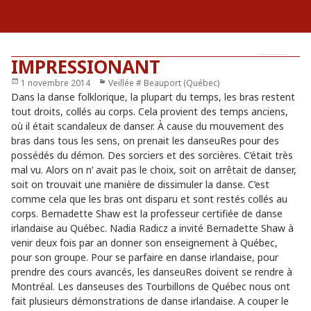
IMPRESSIONANT
Publié
1 novembre 2014
Catégories
Veillée # Beauport (Québec)
MENU
le
Dans la danse folklorique, la plupart du temps, les bras restent
ET
tout droits, collés au corps. Cela provient des temps anciens,
WIDGETS
où il était scandaleux de danser. À cause du mouvement des
bras dans tous les sens, on prenait les danseuRes pour des
possédés du démon. Des sorciers et des sorcières. C’était très
mal vu. Alors on n’ avait pas le choix, soit on arrêtait de danser,
soit on trouvait une manière de dissimuler la danse. C’est
comme cela que les bras ont disparu et sont restés collés au
corps. Bernadette Shaw est la professeur certifiée de danse
irlandaise au Québec. Nadia Radicz a invité Bernadette Shaw à
venir deux fois par an donner son enseignement à Québec,
pour son groupe. Pour se parfaire en danse irlandaise, pour
prendre des cours avancés, les danseuRes doivent se rendre à
Montréal. Les danseuses des Tourbillons de Québec nous ont
fait plusieurs démonstrations de danse irlandaise. A couper le