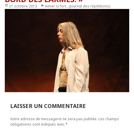
Publié
21 octobre 2013
Catégories
Aimer si fort...(journal des répétitions)
le
LAISSER UN COMMENTAIRE
Votre adresse de messagerie ne sera pas publiée.
Les champs
obligatoires sont indiqués avec
*