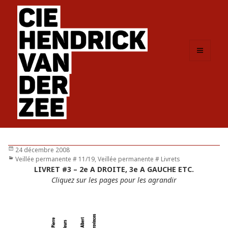
MENU
ET
WIDGETS
Publié
24 décembre 2008
le
Catégories
Veillée permanente # 11/19
,
Veillée permanente # Livrets
LIVRET #3 – 2e A DROITE, 3e A GAUCHE ETC.
Cliquez sur les pages pour les agrandir